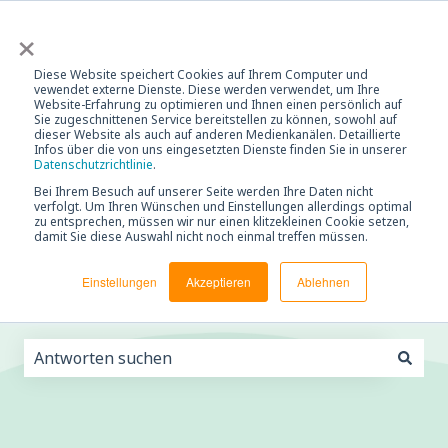
×
Supportanfrage
Anmelden
Diese Website speichert Cookies auf Ihrem Computer und
vewendet externe Dienste. Diese werden verwendet, um Ihre
Website-Erfahrung zu optimieren und Ihnen einen persönlich auf
Sie zugeschnittenen Service bereitstellen zu können, sowohl auf
dieser Website als auch auf anderen Medienkanälen. Detaillierte
Infos über die von uns eingesetzten Dienste finden Sie in unserer
Datenschutzrichtlinie
.
Bei Ihrem Besuch auf unserer Seite werden Ihre Daten nicht
customX
verfolgt. Um Ihren Wünschen und Einstellungen allerdings optimal
zu entsprechen, müssen wir nur einen klitzekleinen Cookie setzen,
damit Sie diese Auswahl nicht noch einmal treffen müssen.
Service-Portal
Einstellungen
Akzeptieren
Ablehnen
Es gibt keine Vorschläge, da das Suchfeld leer ist.